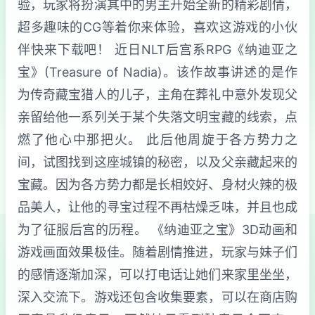
验，玩家将扮演其中的男主开始全新的精彩剧情，
超多趣味的CG等着你来体验，喜欢这游戏的小伙
伴快来下载吧！ 近日NLT后宫系RPG《纳迪亚之
宝》(Treasure of Nadia)。该作故事讲述的是作
为传奇藏宝猎人的儿子，主角在葬礼中意外发现父
亲留给他一系列关于某个失落文明宝藏的线索，点
燃了他心中那把火。 此后他周旋于各方势力之
间，试图找到这座城镇的秘密，以及父亲藏起来的
宝藏。因为各方势力都是长相姣好、身材火辣的极
品美人，让他的寻宝过程不再枯燥乏味，并且也成
为了征服后宫的历程。 《纳迪亚之宝》3D动画和
游戏画面效果极佳。随着剧情推进，玩家与妹子们
的感情逐渐加深，可以打电话让她们来家里坐坐，
深入交流下。游戏还包含收集要素，可以在商店购